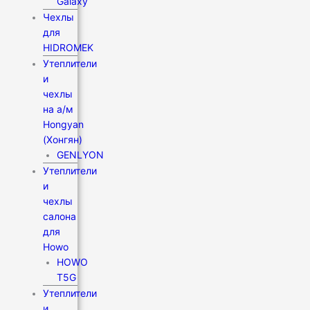
Galaxy
Чехлы
для
HIDROMEK
Утеплители
и
чехлы
на а/м
Hongyan
(Хонгян)
GENLYON
Утеплители
и
чехлы
салона
для
Howo
HOWO
T5G
Утеплители
и