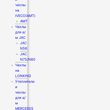
чехлы
на
IVECO(АМТ)
АМТ
Чехлы
для а/
м JAC
JAC
N56
JAC
N75/N80
Чехлы
на
LONKING
Утеплители
и
чехлы
для а/
м
MERCEDES