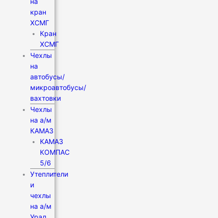
на
кран
XCMГ
Кран
XCMГ
Чехлы
на
автобусы/
микроавтобусы/
вахтовки
Чехлы
на а/м
КАМАЗ
КАМАЗ
КОМПАС
5/6
Утеплители
и
чехлы
на а/м
Урал