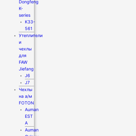
Dongfeng
K-
series
K33-
561
Утеплители
и
чехлы
для
FAW
Jiefang
J6
J7
Чехлы
на а/м
FOTON
Auman
EST
A
Auman