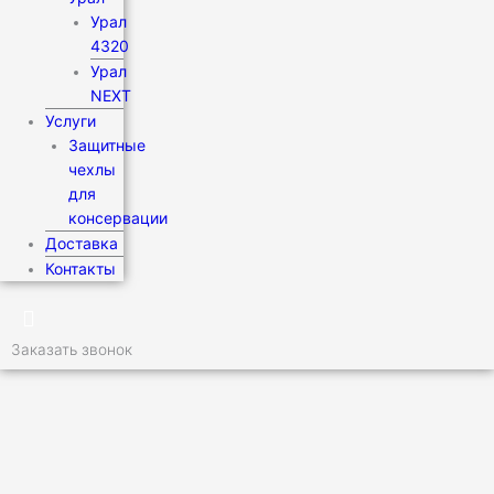
Урал
4320
Урал
NEXT
Услуги
Защитные
чехлы
для
консервации
Доставка
Контакты
Заказать звонок