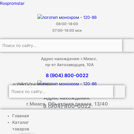
Прокрутка
Перейти
Количество
Rospromstar
вверх
к
товара
содержимому
Чехлы
сидений
08:00-18:00
SITRAK
07:00-16:00 мск
C7H
(СИТРАК
С7Н)
и
Адрес нахождения: г.Миасс,
HOWO
пр-кт Автозаводцев, 10А
T5G
8 (904) 800-0022
(ХОВО
T5G)
08:00 - 18:00
07:00 - 16:00 мск
экокожа/
алькантара
Адрес нахождения:
г.Миасс, Объездная дорога, 13/40
8 (904) 800-0022
Главная
Каталог
товаров