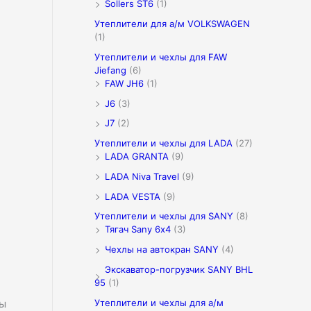
Sollers ST6
(1)
Утеплители для а/м VOLKSWAGEN
(1)
Утеплители и чехлы для FAW
Jiefang
(6)
FAW JH6
(1)
J6
(3)
J7
(2)
Утеплители и чехлы для LADA
(27)
LADA GRANTA
(9)
LADA Niva Travel
(9)
LADA VESTA
(9)
Утеплители и чехлы для SANY
(8)
Тягач Sany 6х4
(3)
Чехлы на автокран SANY
(4)
Экскаватор-погрузчик SANY BHL
95
(1)
Утеплители и чехлы для а/м
ты