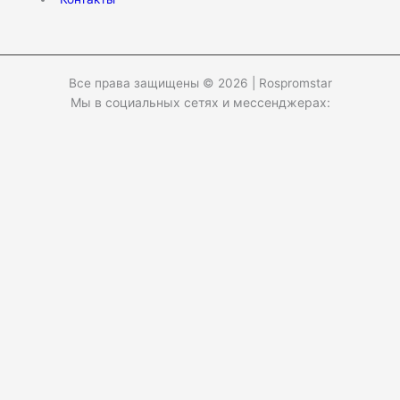
Все права защищены © 2026 | Rospromstar
Мы в социальных сетях и мессенджерах:
Заказать звонок/Получить консультацию
Ваше Ф.И.О.
Имя
Фамилия
Телефон
*
Удобное время
8.00-12.00
12.00-16.00
16.00-20.00
20.00-24.00