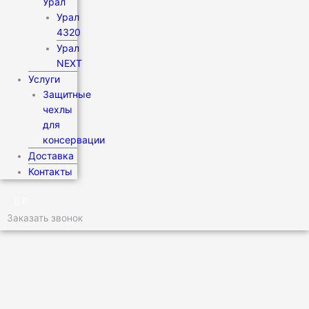
Урал
Урал
4320
Урал
NEXT
Услуги
Защитные
чехлы
для
консервации
Доставка
Контакты
0
₽
Заказать звонок