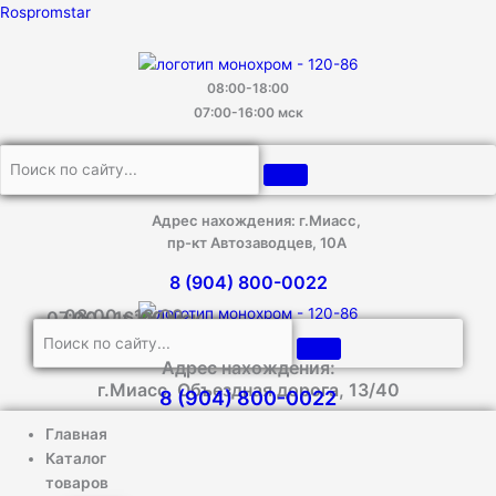
Прокрутка
Перейти
Количество
Rospromstar
вверх
к
товара
содержимому
Чехлы
Камаз
08:00-18:00
Компас
07:00-16:00 мск
9/12,
Экокожа
Адрес нахождения: г.Миасс,
пр-кт Автозаводцев, 10А
8 (904) 800-0022
08:00 - 18:00
07:00 - 16:00 мск
Адрес нахождения:
г.Миасс, Объездная дорога, 13/40
8 (904) 800-0022
Главная
Каталог
товаров