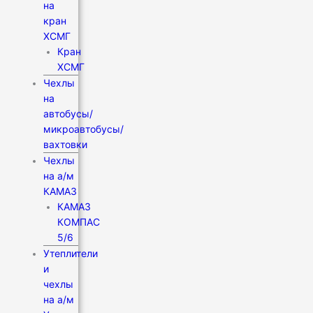
на
кран
XCMГ
Кран
XCMГ
Чехлы
на
автобусы/
микроавтобусы/
вахтовки
Чехлы
на а/м
КАМАЗ
КАМАЗ
КОМПАС
5/6
Утеплители
и
чехлы
на а/м