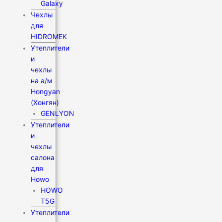
Galaxy
Чехлы
для
HIDROMEK
Утеплители
и
чехлы
на а/м
Hongyan
(Хонгян)
GENLYON
Утеплители
и
чехлы
салона
для
Howo
HOWO
T5G
Утеплители