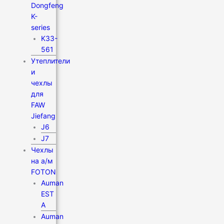
Dongfeng
K-
series
K33-
561
Утеплители
и
чехлы
для
FAW
Jiefang
J6
J7
Чехлы
на а/м
FOTON
Auman
EST
A
Auman