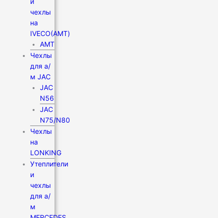
и
чехлы
на
IVECO(АМТ)
АМТ
Чехлы
для а/
м JAC
JAC
N56
JAC
N75/N80
Чехлы
на
LONKING
Утеплители
и
чехлы
для а/
м
MERCEDES